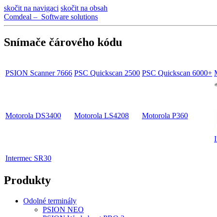
skočit na navigaci
skočit na obsah
Comdeal – Software solutions
Snímače čárového kódu
PSION Scanner 7666
PSC Quickscan 2500
PSC Quickscan 6000+
Motorola DS3400
Motorola LS4208
Motorola P360
Intermec SR30
Produkty
Odolné terminály
PSION NEO