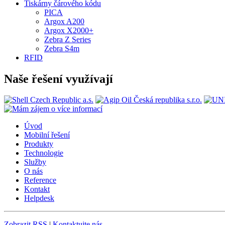
Tiskárny čárového kódu
PICA
Argox A200
Argox X2000+
Zebra Z Series
Zebra S4m
RFID
Naše řešení využívají
Úvod
Mobilní řešení
Produkty
Technologie
Služby
O nás
Reference
Kontakt
Helpdesk
Zobrazit RSS
|
Kontaktujte nás