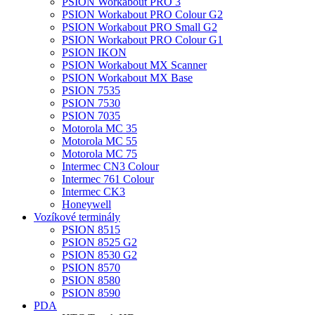
PSION Workabout PRO 3
PSION Workabout PRO Colour G2
PSION Workabout PRO Small G2
PSION Workabout PRO Colour G1
PSION IKON
PSION Workabout MX Scanner
PSION Workabout MX Base
PSION 7535
PSION 7530
PSION 7035
Motorola MC 35
Motorola MC 55
Motorola MC 75
Intermec CN3 Colour
Intermec 761 Colour
Intermec CK3
Honeywell
Vozíkové terminály
PSION 8515
PSION 8525 G2
PSION 8530 G2
PSION 8570
PSION 8580
PSION 8590
PDA