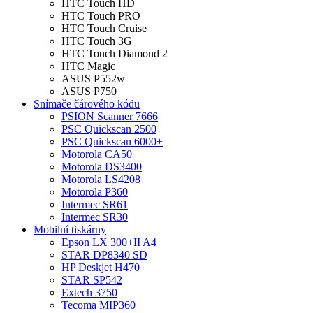
HTC Touch HD
HTC Touch PRO
HTC Touch Cruise
HTC Touch 3G
HTC Touch Diamond 2
HTC Magic
ASUS P552w
ASUS P750
Snímače čárového kódu
PSION Scanner 7666
PSC Quickscan 2500
PSC Quickscan 6000+
Motorola CA50
Motorola DS3400
Motorola LS4208
Motorola P360
Intermec SR61
Intermec SR30
Mobilní tiskárny
Epson LX 300+II A4
STAR DP8340 SD
HP Deskjet H470
STAR SP542
Extech 3750
Tecoma MIP360